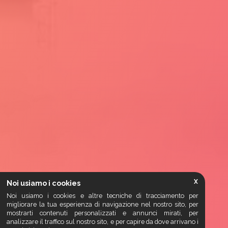
X
Noi usiamo i cookies
Noi usiamo i cookies e altre tecniche di tracciamento per
migliorare la tua esperienza di navigazione nel nostro sito, per
mostrarti contenuti personalizzati e annunci mirati, per
analizzare il traffico sul nostro sito, e per capire da dove arrivano i