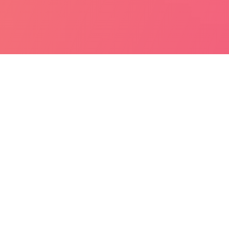
LUTA SUBITO LA TUA C
erisci i dati e scopri quanto vale il tuo immo