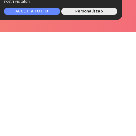
nostri visitatori.
ACCETTA TUTTO
Personalizza >
VA
Ins