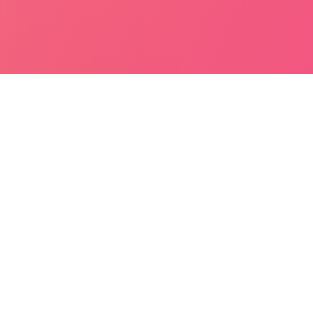
ASA
bile