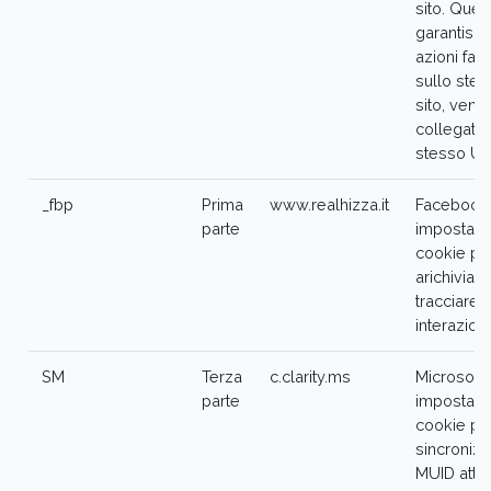
sito. Ques
garantisc
azioni fatt
sullo ste
sito, ven
collegate 
stesso Use
_fbp
Prima
www.realhizza.it
Facebook
parte
imposta q
cookie pe
arichiviare
tracciare
interazioni
SM
Terza
c.clarity.ms
Microsoft c
parte
imposta q
cookie pe
sincronizz
MUID attr