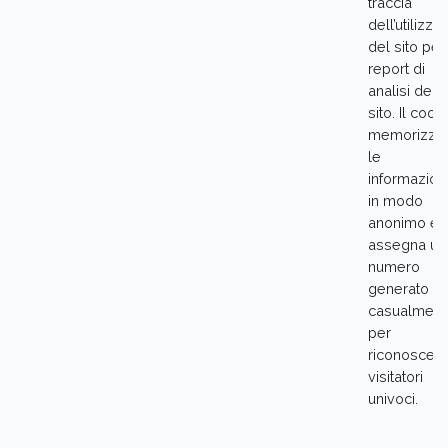
traccia
dell’utilizzo
del sito per 
report di
analisi del
sito. Il cook
memorizza
le
informazion
in modo
anonimo e
assegna un
numero
generato
casualment
per
riconoscere
visitatori
univoci.