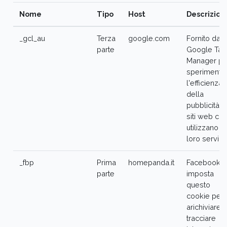
Nome
Tipo
Host
Descrizion
_gcl_au
Terza
google.com
Fornito da
parte
Google Tag
Manager pe
sperimenta
l'efficienza
della
pubblicità d
siti web ch
utilizzano i
loro servizi.
_fbp
Prima
homepanda.it
Facebook
parte
imposta
questo
cookie per
arichiviare 
tracciare