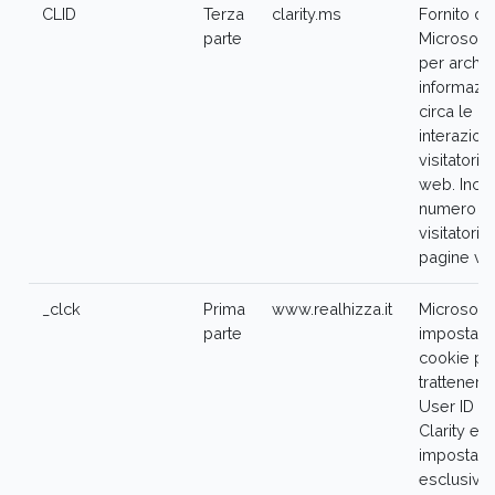
CLID
Terza
clarity.ms
Fornito da
parte
Microsoft 
per archiv
informazio
circa le
interazioni
visitatori s
web. Inclu
numero di
visitatori, 
pagine visi
_clck
Prima
www.realhizza.it
Microsoft 
parte
imposta q
cookie pe
trattenere
User ID di
Clarity e
impostazi
esclusive 