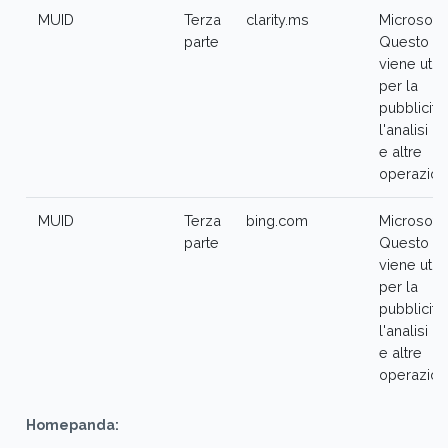
MUID
Terza
clarity.ms
Microsoft 
parte
Questo c
viene utili
per la
pubblicità,
l'analisi de
e altre
operazioni
MUID
Terza
bing.com
Microsoft 
parte
Questo c
viene utili
per la
pubblicità,
l'analisi de
e altre
operazioni
Homepanda: