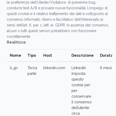
le preferenze dell’Utente/Visitatore, di prevenire bug,
condurre test A/B e provare nuove funzionalità. L’impiego di
questi cookie e il relativo trattamento dei dati è sottoposto al
consenso informato, libero e facoltativo dell’Interessato ai
sensi dell’art. 6, par. 1, lett. a), GDPR. In assenza del consenso,
alcuni o tutti questi servizi potrebbero non funzionare
correttamente
Realhizza:
Nome
Tipo
Host
Descrizione
Durata
li_gc
Terza
linkedin.com
Linkedin
6 mesi
parte
imposta
questo
cookie per
per
conservare
il consenso
dell’utente
circa