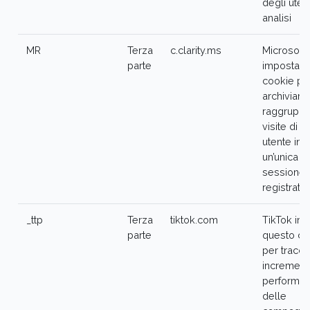
degli uten
analisi
MR
Terza
c.clarity.ms
Microsoft 
parte
imposta q
cookie pe
archiviare
raggruppa
visite di c
utente in
un’unica
sessione
registrata
_ttp
Terza
tiktok.com
TikTok im
parte
questo co
per tracci
increment
performa
delle