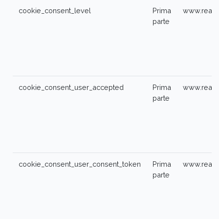
cookie_consent_level
Prima
www.realhi
parte
cookie_consent_user_accepted
Prima
www.realhi
parte
cookie_consent_user_consent_token
Prima
www.realhi
parte