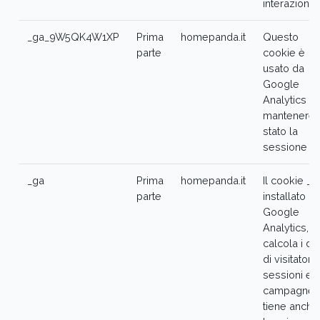
interazioni.
_ga_9W5QK4W1XP
Prima
homepanda.it
Questo
parte
cookie è
usato da
Google
Analytics p
mantenere 
stato la
sessione
_ga
Prima
homepanda.it
Il cookie _g
parte
installato d
Google
Analytics,
calcola i dat
di visitatori,
sessioni e
campagne 
tiene anche