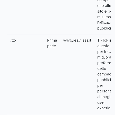
e le attivit
sito e per
misurare
l’efficacia
pubblicità
_ttp
Prima
www.realhizza.it
TikTok im
parte
questo co
per tracci
migliorare
performa
delle
campagn
pubblicitar
per
personali
al meglio 
user
experienc