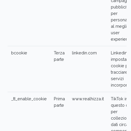
campagn
pubblicitar
per
personali
al meglio 
user
experienc
bcookie
Terza
linkedin.com
Linkedin
parte
imposta q
cookie pe
tracciare l
servizi
incorporat
_tt_enable_cookie
Prima
www.realhizza.it
TikTok im
parte
questo co
per
collezion
dati circa i
comporta