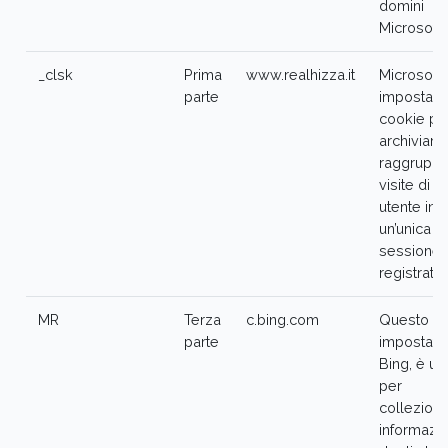
domini
Microsoft
_clsk
Prima
www.realhizza.it
Microsoft 
parte
imposta q
cookie pe
archiviare
raggruppa
visite di c
utente in
un’unica
sessione
registrata
MR
Terza
c.bing.com
Questo co
parte
impostato
Bing, è us
per
collezion
informazio